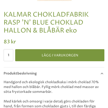
KALMAR CHOKLADFABRIK
RASP 'N' BLUE CHOKLAD
HALLON & BLÅBÄR eko
83 kr
LÄGG I VARUKORGEN
Produktbeskrivning
Handgjord och ekologisk chokladkaka i mörk choklad 70%
med hallon och blåbär. Fyllig mörk choklad med massor av
söta frystorkade sommarbär.
Med kärlek och omsorg i varje detalj görs chokladen för
hand, från formen som chokladen gjuts i, till den färdiga