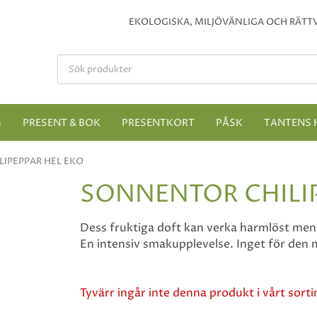
EKOLOGISKA, MILJÖVÄNLIGA OCH RÄTTV
M
PRESENT & BOK
PRESENTKORT
PÅSK
TANTENS 
IPEPPAR HEL EKO
SONNENTOR CHILIP
Dess fruktiga doft kan verka harmlöst men d
En intensiv smakupplevelse. Inget för den 
Tyvärr ingår inte denna produkt i vårt sortim