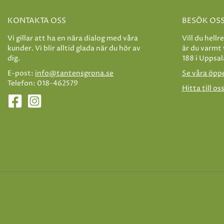
KONTAKTA OSS
BESÖK OS
Vi gillar att ha en nära dialog med våra
Vill du hellr
kunder. Vi blir alltid glada när du hör av
är du varmt
dig.
188 i Uppsal
E-post:
info@tantensgrona.se
Se våra öpp
Telefon: 018-462579
Hitta till os