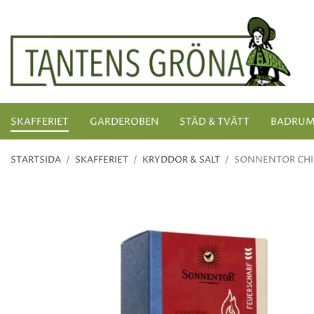
SKAFFERIET
GARDEROBEN
STÄD & TVÄTT
BADRU
STARTSIDA
/
SKAFFERIET
/
KRYDDOR & SALT
/
SONNENTOR CHIL