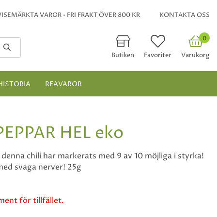
ISEMÄRKTA VAROR • FRI FRAKT ÖVER 800 KR
KONTAKTA OSS
0
Butiken
Favoriter
Varukorg
HISTORIA
REAVAROR
EPPAR HEL eko
enna chili har markerats med 9 av 10 möjliga i styrka!
med svaga nerver! 25g
ent för tillfället.