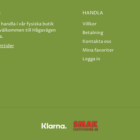
S
HANDLA
e handla i vår fysiska butik
Villkor
 välkommen till Hågavägen
Betalning
a.
Kontakta oss
ettider
Mina favoriter
s
Logga in