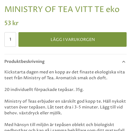
MINISTRY OF TEA VITT TE eko
53 kr
LÄGG I VARUKORGEN
Produktbeskrivning
Kickstarta dagen med en kopp av det finaste ekologiska vita
teet från Ministry of Tea. Aromatisk smak och doft.
20 individuellt förpackade tepåsar. 35g.
Ministry of Teas erbjuder en särskilt god kopp te. Häll nykokt
vatten över tepåsen. Låt teet dra i 3-5 minuter. Lägg till vid
behov. växtdryck eller mjölk.
Med hänsyn till miljön är tepåsen oblekt och biologiskt
nedbrytbar och kan gå i samma behållare som ditt matavfall.