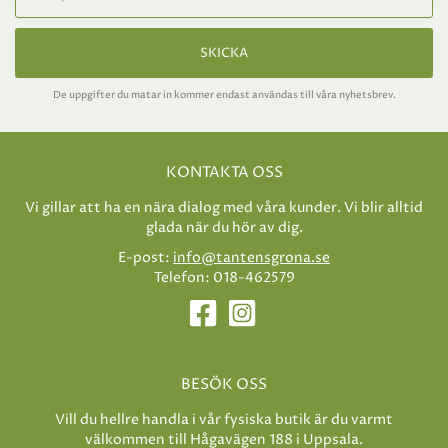
SKICKA
De uppgifter du matar in kommer endast användas till våra nyhetsbrev.
KONTAKTA OSS
Vi gillar att ha en nära dialog med våra kunder. Vi blir alltid
glada när du hör av dig.
E-post:
info@tantensgrona.se
Telefon: 018-462579
BESÖK OSS
Vill du hellre handla i vår fysiska butik är du varmt
välkommen till Hågavägen 188 i Uppsala.