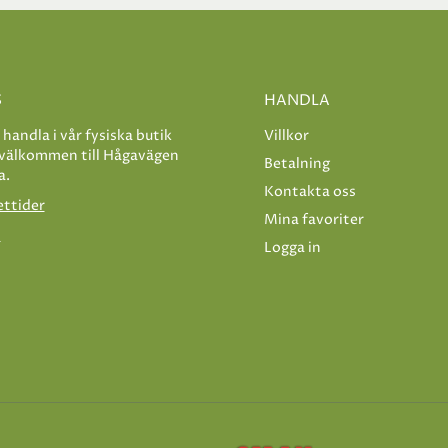
S
HANDLA
e handla i vår fysiska butik
Villkor
 välkommen till Hågavägen
Betalning
a.
Kontakta oss
ettider
Mina favoriter
s
Logga in