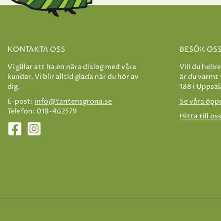
KONTAKTA OSS
BESÖK OS
Vi gillar att ha en nära dialog med våra
Vill du hellr
kunder. Vi blir alltid glada när du hör av
är du varmt
dig.
188 i Uppsal
E-post:
info@tantensgrona.se
Se våra öpp
Telefon: 018-462579
Hitta till os