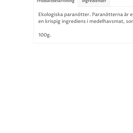
Produktbeskrivning
ingredienser
Ekologiska paranötter. Paranötterna är e
en krispig ingrediens i medelhavsmat, som
100g.