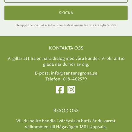
SKICKA
De uppgifter du matar in kommer endast användas till våra nyhetsbrev.
KONTAKTA OSS
Vi gillar att ha en nära dialog med våra kunder. Vi blir alltid
glada när du hör av dig.
E-post:
info@tantensgrona.se
Telefon: 018-462579
BESÖK OSS
Vill du hellre handla i vår fysiska butik är du varmt
välkommen till Hågavägen 188 i Uppsala.