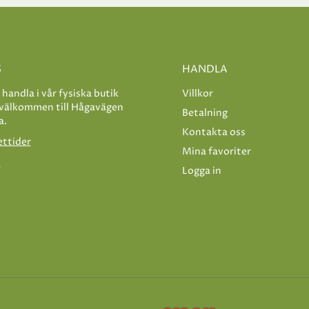
S
HANDLA
e handla i vår fysiska butik
Villkor
 välkommen till Hågavägen
Betalning
a.
Kontakta oss
ettider
Mina favoriter
s
Logga in