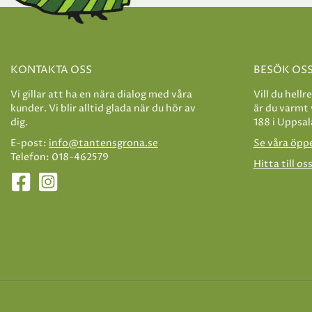
KONTAKTA OSS
BESÖK OS
Vi gillar att ha en nära dialog med våra
Vill du hellr
kunder. Vi blir alltid glada när du hör av
är du varmt
dig.
188 i Uppsal
E-post:
info@tantensgrona.se
Se våra öpp
Telefon: 018-462579
Hitta till os