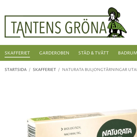
SKAFFERIET
GARDEROBEN
STÄD & TVÄTT
BADRU
STARTSIDA
/
SKAFFERIET
/
NATURATA BULJONGTÄRNINGAR UTAN