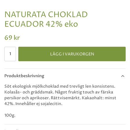
NATURATA CHOKLAD
ECUADOR 42% eko
69 kr
LÄGG I VARUKORGEN
Produktbeskrivning
Söt ekologisk mjölkchoklad med trevligt len konsistens.
Kolasås- och gräddsmak. Något fruktig touch av färska
persikor och aprikoser. Rättvisemärkt. Kakaohalt: minst
42%. Innehåller ej sojalecitin.
100g.