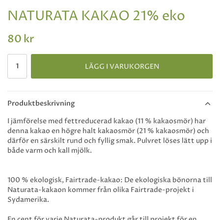
NATURATA KAKAO 21% eko
80 kr
LÄGG I VARUKORGEN
Produktbeskrivning
I jämförelse med fettreducerad kakao (11 % kakaosmör) har
denna kakao en högre halt kakaosmör (21 % kakaosmör) och
därför en särskilt rund och fyllig smak. Pulvret löses lätt upp i
både varm och kall mjölk.
100 % ekologisk, Fairtrade-kakao: De ekologiska bönorna till
Naturata-kakaon kommer från olika Fairtrade-projekt i
Sydamerika.
En cent för varje Naturata-produkt går till projekt för en