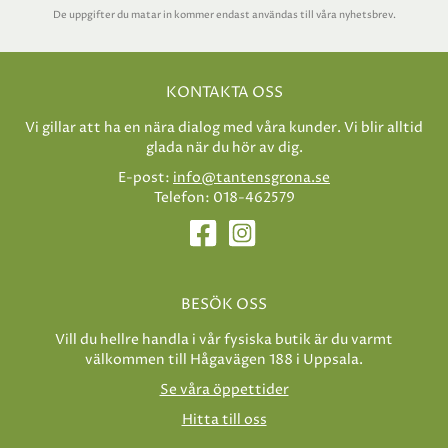
De uppgifter du matar in kommer endast användas till våra nyhetsbrev.
KONTAKTA OSS
Vi gillar att ha en nära dialog med våra kunder. Vi blir alltid
glada när du hör av dig.
E-post:
info@tantensgrona.se
Telefon: 018-462579
BESÖK OSS
Vill du hellre handla i vår fysiska butik är du varmt
välkommen till Hågavägen 188 i Uppsala.
Se våra öppettider
Hitta till oss