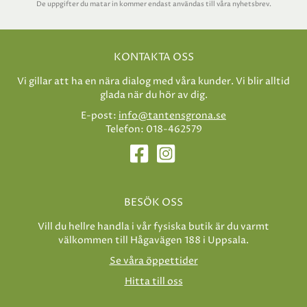
De uppgifter du matar in kommer endast användas till våra nyhetsbrev.
KONTAKTA OSS
Vi gillar att ha en nära dialog med våra kunder. Vi blir alltid
glada när du hör av dig.
E-post:
info@tantensgrona.se
Telefon: 018-462579
BESÖK OSS
Vill du hellre handla i vår fysiska butik är du varmt
välkommen till Hågavägen 188 i Uppsala.
Se våra öppettider
Hitta till oss