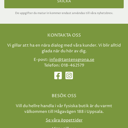
SKICKA
De uppgifter du matar in kommer endast användas till våra nyhetsbrev.
KONTAKTA OSS
Vi gillar att ha en nära dialog med våra kunder. Vi blir alltid
glada när du hör av dig.
E-post:
info@tantensgrona.se
Telefon: 018-462579
BESÖK OSS
Vill du hellre handla i vår fysiska butik är du varmt
välkommen till Hågavägen 188 i Uppsala.
Se våra öppettider