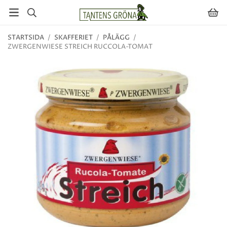
STARTSIDA
/
SKAFFERIET
/
PÅLÄGG
/
ZWERGENWIESE STREICH RUCCOLA-TOMAT