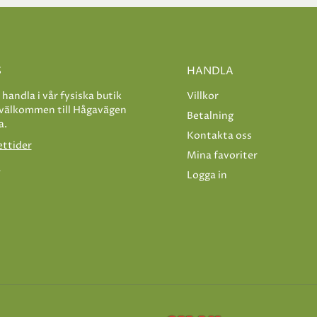
S
HANDLA
e handla i vår fysiska butik
Villkor
 välkommen till Hågavägen
Betalning
a.
Kontakta oss
ettider
Mina favoriter
s
Logga in