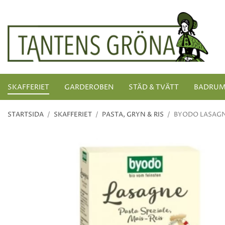
SKAFFERIET
GARDEROBEN
STÄD & TVÄTT
BADRU
STARTSIDA
/
SKAFFERIET
/
PASTA, GRYN & RIS
/
BYODO LASAGN