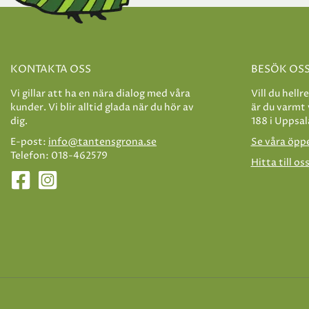
KONTAKTA OSS
BESÖK OS
Vi gillar att ha en nära dialog med våra
Vill du hellr
kunder. Vi blir alltid glada när du hör av
är du varmt
dig.
188 i Uppsal
E-post:
info@tantensgrona.se
Se våra öpp
Telefon: 018-462579
Hitta till os