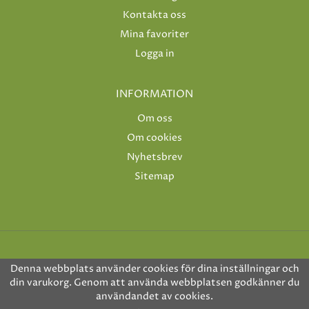
Kontakta oss
Mina favoriter
Logga in
INFORMATION
Om oss
Om cookies
Nyhetsbrev
Sitemap
Denna webbplats använder cookies för dina inställningar och
din varukorg. Genom att använda webbplatsen godkänner du
användandet av cookies.
Drift & produktion:
Wikinggruppen