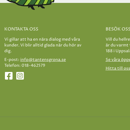
KONTAKTA OSS
BESÖK OS
Vi gillar att ha en nära dialog med våra
Vill du hellr
kunder. Vi blir alltid glada när du hör av
är du varmt
dig.
188 i Uppsal
E-post:
info@tantensgrona.se
Se våra öpp
Telefon: 018-462579
Hitta till os