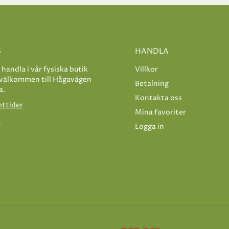
S
HANDLA
e handla i vår fysiska butik
Villkor
 välkommen till Hågavägen
Betalning
a.
Kontakta oss
ettider
Mina favoriter
s
Logga in