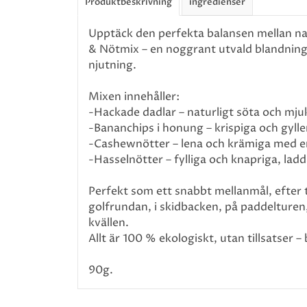
Produktbeskrivning
ingredienser
Upptäck den perfekta balansen mellan na
& Nötmix – en noggrant utvald blandning 
njutning.
Mixen innehåller:
-Hackade dadlar – naturligt söta och mjuka
-Bananchips i honung – krispiga och gylle
-Cashewnötter – lena och krämiga med en
-Hasselnötter – fylliga och knapriga, la
Perfekt som ett snabbt mellanmål, efter t
golfrundan, i skidbacken, på paddelturen, n
kvällen.
Allt är 100 % ekologiskt, utan tillsatser 
90g.