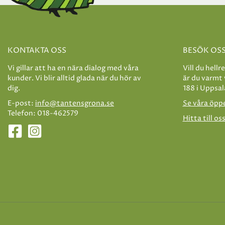
KONTAKTA OSS
BESÖK OS
Vi gillar att ha en nära dialog med våra
Vill du hellr
kunder. Vi blir alltid glada när du hör av
är du varmt
dig.
188 i Uppsal
E-post:
info@tantensgrona.se
Se våra öpp
Telefon: 018-462579
Hitta till os