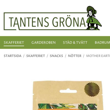
SKAFFERIET
GARDEROBEN
STÄD & TVÄTT
BADRU
STARTSIDA
/
SKAFFERIET
/
SNACKS
/
NÖTTER
/
MOTHER EART