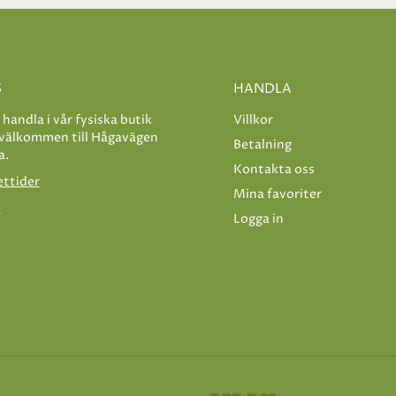
S
HANDLA
e handla i vår fysiska butik
Villkor
 välkommen till Hågavägen
Betalning
a.
Kontakta oss
ettider
Mina favoriter
s
Logga in