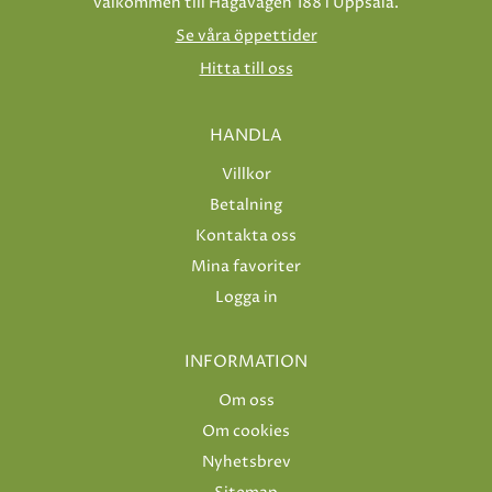
välkommen till Hågavägen 188 i Uppsala.
Se våra öppettider
Hitta till oss
HANDLA
Villkor
Betalning
Kontakta oss
Mina favoriter
Logga in
INFORMATION
Om oss
Om cookies
Nyhetsbrev