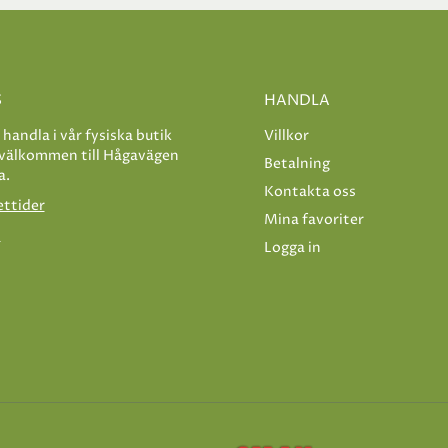
S
HANDLA
e handla i vår fysiska butik
Villkor
 välkommen till Hågavägen
Betalning
a.
Kontakta oss
ettider
Mina favoriter
s
Logga in