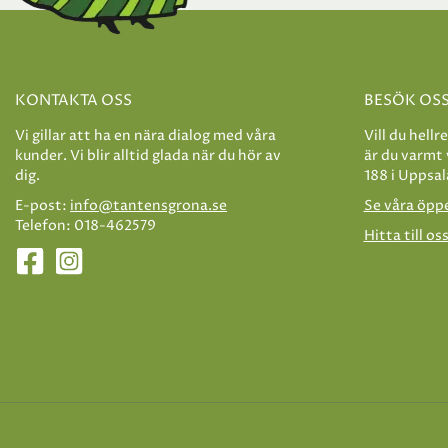
KONTAKTA OSS
BESÖK OS
Vi gillar att ha en nära dialog med våra
Vill du hellr
kunder. Vi blir alltid glada när du hör av
är du varmt
dig.
188 i Uppsal
E-post:
info@tantensgrona.se
Se våra öpp
Telefon: 018-462579
Hitta till os