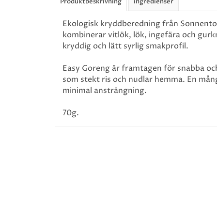
Produktbeskrivning
ingredienser
Ekologisk kryddberedning från Sonnentor
kombinerar vitlök, lök, ingefära och gurk
kryddig och lätt syrlig smakprofil.
Easy Goreng är framtagen för snabba och 
som stekt ris och nudlar hemma. En mång
minimal ansträngning.
70g.