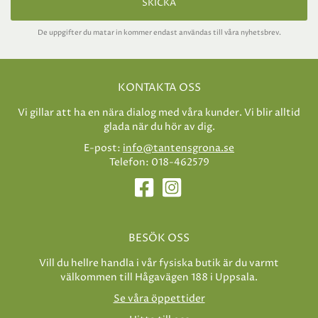
SKICKA
De uppgifter du matar in kommer endast användas till våra nyhetsbrev.
KONTAKTA OSS
Vi gillar att ha en nära dialog med våra kunder. Vi blir alltid
glada när du hör av dig.
E-post:
info@tantensgrona.se
Telefon: 018-462579
BESÖK OSS
Vill du hellre handla i vår fysiska butik är du varmt
välkommen till Hågavägen 188 i Uppsala.
Se våra öppettider