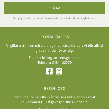
SKICKA
De uppgifter du matar in kommer endast användas till våra nyhetsbrev.
KONTAKTA OSS
Vi gillar att ha en nära dialog med våra kunder. Vi blir alltid
glada när du hör av dig.
E-post:
info@tantensgrona.se
Telefon: 018-462579
BESÖK OSS
Vill du hellre handla i vår fysiska butik är du varmt
välkommen till Hågavägen 188 i Uppsala.