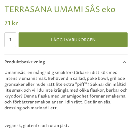
TERRASANA UMAMI SÅS eko
71 kr
LÄGG I VARUKORGEN
Produktbeskrivning
Umamisås, en mångsidig smakförstärkare i ditt kök med
intensiv umamismak. Behöver din sallad, poké bowl, grillade
grönsaker eller nudelrätt lite extra ”piff”? Saknar din måltid
lite smak och vill du inte krångla med olika flaskor, burkar och
kryddor? Denna flaska med umamigodhet förenar smakerna
och förbättrar smakbalansen i din rätt. Det är en sås,
dressing och marinad i ett.
vegansk, glutenfri och utan jäst.