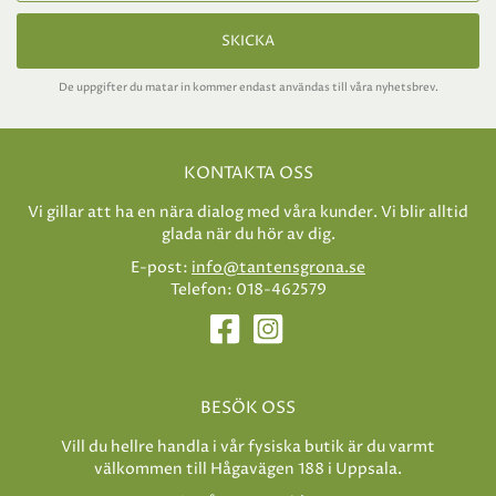
SKICKA
De uppgifter du matar in kommer endast användas till våra nyhetsbrev.
KONTAKTA OSS
Vi gillar att ha en nära dialog med våra kunder. Vi blir alltid
glada när du hör av dig.
E-post:
info@tantensgrona.se
Telefon: 018-462579
BESÖK OSS
Vill du hellre handla i vår fysiska butik är du varmt
välkommen till Hågavägen 188 i Uppsala.