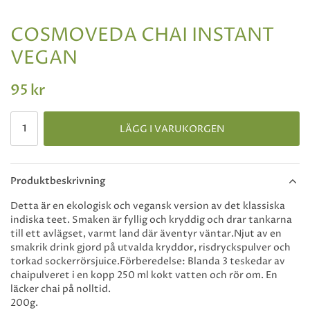
COSMOVEDA CHAI INSTANT
VEGAN
95 kr
LÄGG I VARUKORGEN
Produktbeskrivning
Detta är en ekologisk och vegansk version av det klassiska
indiska teet. Smaken är fyllig och kryddig och drar tankarna
till ett avlägset, varmt land där äventyr väntar.Njut av en
smakrik drink gjord på utvalda kryddor, risdryckspulver och
torkad sockerrörsjuice.Förberedelse: Blanda 3 teskedar av
chaipulveret i en kopp 250 ml kokt vatten och rör om. En
läcker chai på nolltid.
200g.