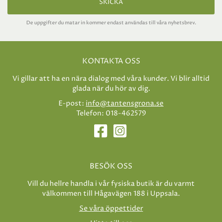
SKICKA
De uppgifter du matar in kommer endast användas till våra nyhetsbrev.
KONTAKTA OSS
Vi gillar att ha en nära dialog med våra kunder. Vi blir alltid
glada när du hör av dig.
E-post:
info@tantensgrona.se
Telefon: 018-462579
BESÖK OSS
Vill du hellre handla i vår fysiska butik är du varmt
välkommen till Hågavägen 188 i Uppsala.
Se våra öppettider