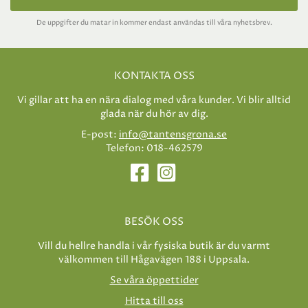
De uppgifter du matar in kommer endast användas till våra nyhetsbrev.
KONTAKTA OSS
Vi gillar att ha en nära dialog med våra kunder. Vi blir alltid
glada när du hör av dig.
E-post:
info@tantensgrona.se
Telefon: 018-462579
BESÖK OSS
Vill du hellre handla i vår fysiska butik är du varmt
välkommen till Hågavägen 188 i Uppsala.
Se våra öppettider
Hitta till oss