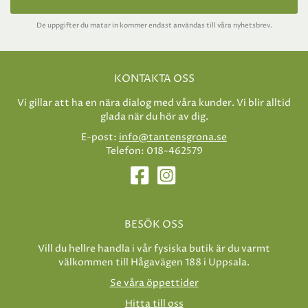
De uppgifter du matar in kommer endast användas till våra nyhetsbrev.
KONTAKTA OSS
Vi gillar att ha en nära dialog med våra kunder. Vi blir alltid
glada när du hör av dig.
E-post:
info@tantensgrona.se
Telefon: 018-462579
BESÖK OSS
Vill du hellre handla i vår fysiska butik är du varmt
välkommen till Hågavägen 188 i Uppsala.
Se våra öppettider
Hitta till oss