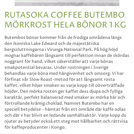
RUTASOKA COFFEE BUTEMBO
MÖRKROST HELA BÖNOR 1 KG
Butembos bönor kommer från de frodiga områdena längs
den ikoniska Lake Edward och de majestätiska
bergssluttningarna i Virunga National Park. På hög höjd
mognar kaffebären långsamt till perfektion innan de skördas
noggrant för hand, vilket säkerställer att varje bönas
smakpotential bevaras. Under rostningen i Sverige
behandlas varje böna med hängivenhet och omsorg. Vi har
förfinat vår Slow Roast-metod för att långsamt rosta
kaffet, vilket höjer smaken av varje kopp till oöverträffade
höjder. Den mörka rosten ger kaffet dess djupa och fylliga
karaktär, perfekt balanserad med smaker av mörka bär och
förtrollande krämig choklad. Namnet Butembo har en
speciell betydelse – hämtat från ett område där kaffe odlas
och där v har blivit en ledande samhällsaktör. Varje kopp du
njuter av betyder också ett steg mot hållbarhet och rättvisa
för kaffeproducenter i Kongo.