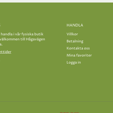
S
HANDLA
e handla i vår fysiska butik
Villkor
 välkommen till Hågavägen
Betalning
a.
Kontakta oss
ettider
Mina favoriter
s
Logga in