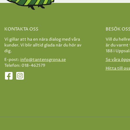
KONTAKTA OSS
BESÖK OS
Vi gillar att ha en nära dialog med våra
Vill du hellr
kunder. Vi blir alltid glada när du hör av
är du varmt
dig.
188 i Uppsal
E-post:
info@tantensgrona.se
Se våra öpp
Telefon: 018-462579
Hitta till os