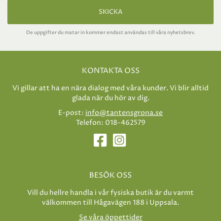
SKICKA
De uppgifter du matar in kommer endast användas till våra nyhetsbrev.
KONTAKTA OSS
Vi gillar att ha en nära dialog med våra kunder. Vi blir alltid
glada när du hör av dig.
E-post:
info@tantensgrona.se
Telefon: 018-462579
BESÖK OSS
Vill du hellre handla i vår fysiska butik är du varmt
välkommen till Hågavägen 188 i Uppsala.
Se våra öppettider