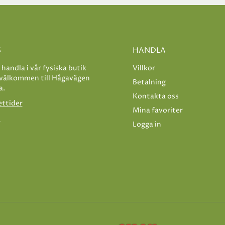
S
HANDLA
e handla i vår fysiska butik
Villkor
 välkommen till Hågavägen
Betalning
a.
Kontakta oss
ettider
Mina favoriter
s
Logga in