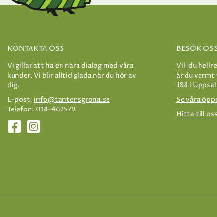
KONTAKTA OSS
BESÖK OS
Vi gillar att ha en nära dialog med våra
Vill du hellr
kunder. Vi blir alltid glada när du hör av
är du varmt
dig.
188 i Uppsal
E-post:
info@tantensgrona.se
Se våra öpp
Telefon: 018-462579
Hitta till os