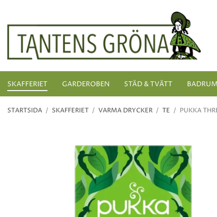
SKAFFERIET
GARDEROBEN
STÄD & TVÄTT
BADRU
STARTSIDA
/
SKAFFERIET
/
VARMA DRYCKER
/
TE
/
PUKKA THR