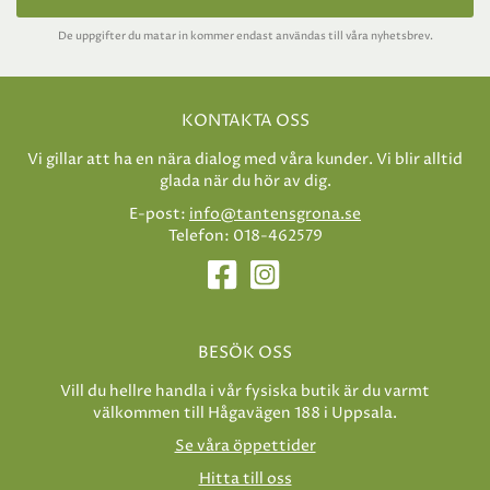
De uppgifter du matar in kommer endast användas till våra nyhetsbrev.
KONTAKTA OSS
Vi gillar att ha en nära dialog med våra kunder. Vi blir alltid
glada när du hör av dig.
E-post:
info@tantensgrona.se
Telefon: 018-462579
BESÖK OSS
Vill du hellre handla i vår fysiska butik är du varmt
välkommen till Hågavägen 188 i Uppsala.
Se våra öppettider
Hitta till oss