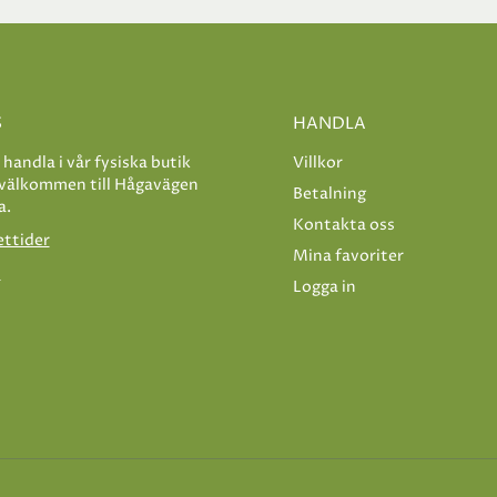
S
HANDLA
e handla i vår fysiska butik
Villkor
 välkommen till Hågavägen
Betalning
a.
Kontakta oss
ettider
Mina favoriter
s
Logga in