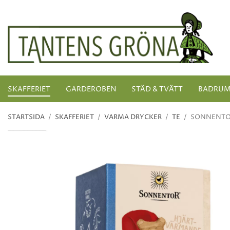
SKAFFERIET
GARDEROBEN
STÄD & TVÄTT
BADRU
STARTSIDA
/
SKAFFERIET
/
VARMA DRYCKER
/
TE
/
SONNENTOR