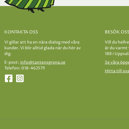
KONTAKTA OSS
BESÖK OS
Vi gillar att ha en nära dialog med våra
Vill du hellr
kunder. Vi blir alltid glada när du hör av
är du varmt
dig.
188 i Uppsal
E-post:
info@tantensgrona.se
Se våra öpp
Telefon: 018-462579
Hitta till os