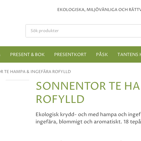
EKOLOGISKA, MILJÖVÄNLIGA OCH RÄTTV
M
PRESENT & BOK
PRESENTKORT
PÅSK
TANTENS 
 TE HAMPA & INGEFÄRA ROFYLLD
SONNENTOR TE HA
ROFYLLD
Ekologisk krydd- och med hampa och ingef
ingefära, blommigt och aromatiskt. 18 tepås