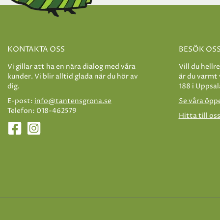
KONTAKTA OSS
BESÖK OS
Vi gillar att ha en nära dialog med våra
Vill du hellr
kunder. Vi blir alltid glada när du hör av
är du varmt
dig.
188 i Uppsal
E-post:
info@tantensgrona.se
Se våra öpp
Telefon: 018-462579
Hitta till os