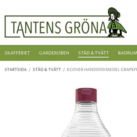
SKAFFERIET
GARDEROBEN
STÄD & TVÄTT
BADRU
STARTSIDA
/
STÄD & TVÄTT
/
ECOVER HANDDISKMEDEL GRAPEFR