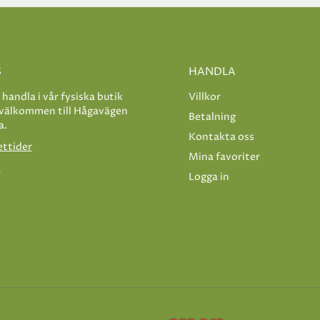
S
HANDLA
e handla i vår fysiska butik
Villkor
 välkommen till Hågavägen
Betalning
a.
Kontakta oss
ettider
Mina favoriter
s
Logga in