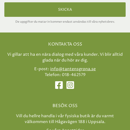
SKICKA
De uppgifter du matar in kommer endast användas till våra nyhetsbrev.
KONTAKTA OSS
Vi gillar att ha en nära dialog med våra kunder. Vi blir alltid
glada när du hör av dig.
E-post:
info@tantensgrona.se
Telefon: 018-462579
BESÖK OSS
Vill du hellre handla i vår fysiska butik är du varmt
välkommen till Hågavägen 188 i Uppsala.