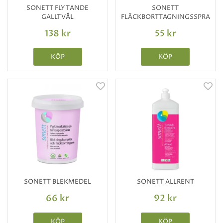
SONETT FLYTANDE
SONETT
GALLTVÅL
FLÄCKBORTTAGNINGSSPRAY
138 kr
55 kr
KÖP
KÖP
SONETT BLEKMEDEL
SONETT ALLRENT
66 kr
92 kr
KÖP
KÖP