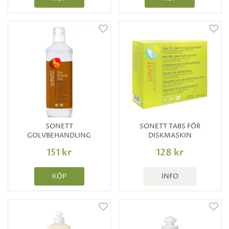
SONETT
SONETT TABS FÖR
GOLVBEHANDLING
DISKMASKIN
151 kr
128 kr
KÖP
INFO