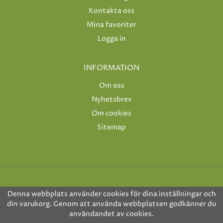
Kontakta oss
Mina favoriter
Logga in
INFORMATION
Om oss
Nyhetsbrev
Om cookies
Sitemap
Denna webbplats använder cookies för dina inställningar och
din varukorg. Genom att använda webbplatsen godkänner du
användandet av cookies.
Drift & produktion:
Wikinggruppen