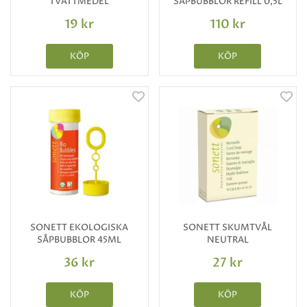
TVÄTTMEDEL
SÅPBUBBLOR REFILL 0,5L
19 kr
110 kr
KÖP
KÖP
SONETT EKOLOGISKA
SONETT SKUMTVÅL
SÅPBUBBLOR 45ML
NEUTRAL
36 kr
27 kr
KÖP
KÖP