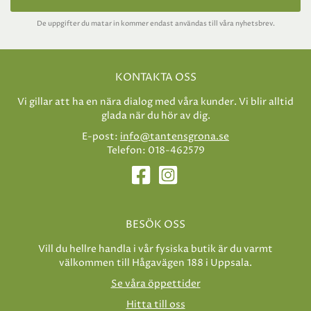
De uppgifter du matar in kommer endast användas till våra nyhetsbrev.
KONTAKTA OSS
Vi gillar att ha en nära dialog med våra kunder. Vi blir alltid
glada när du hör av dig.
E-post:
info@tantensgrona.se
Telefon: 018-462579
BESÖK OSS
Vill du hellre handla i vår fysiska butik är du varmt
välkommen till Hågavägen 188 i Uppsala.
Se våra öppettider
Hitta till oss