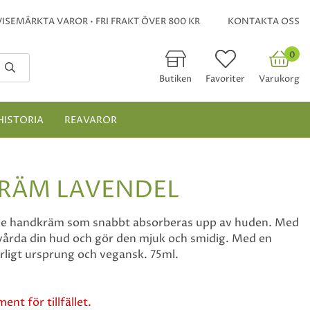
ISEMÄRKTA VAROR • FRI FRAKT ÖVER 800 KR
KONTAKTA OSS
0
Butiken
Favoriter
Varukorg
HISTORIA
REAVAROR
RÄM LAVENDEL
de handkräm som snabbt absorberas upp av huden. Med
t vårda din hud och gör den mjuk och smidig. Med en
rligt ursprung och vegansk. 75ml.
ent för tillfället.