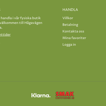
S
HANDLA
e handla i vår fysiska butik
Villkor
 välkommen till Hågavägen
Betalning
a.
Kontakta oss
ettider
Mina favoriter
s
Logga in