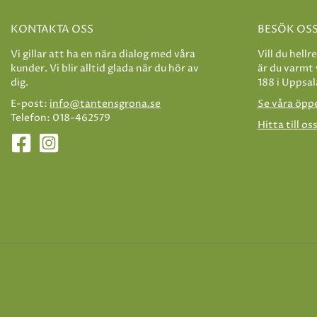
KONTAKTA OSS
BESÖK OS
Vi gillar att ha en nära dialog med våra
Vill du hellr
kunder. Vi blir alltid glada när du hör av
är du varmt
dig.
188 i Uppsal
E-post:
info@tantensgrona.se
Se våra öpp
Telefon: 018-462579
Hitta till os