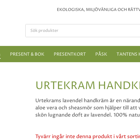
EKOLOGISKA, MILJÖVÄNLIGA OCH RÄTTV
M
PRESENT & BOK
PRESENTKORT
PÅSK
TANTENS 
URTEKRAM HANDK
Urtekrams lavendel handkräm är en näran
aloe vera och sheasmör som hjälper till at
skön lugnande doft av lavendel. 100% natu
Tyvärr ingår inte denna produkt i vårt sortim