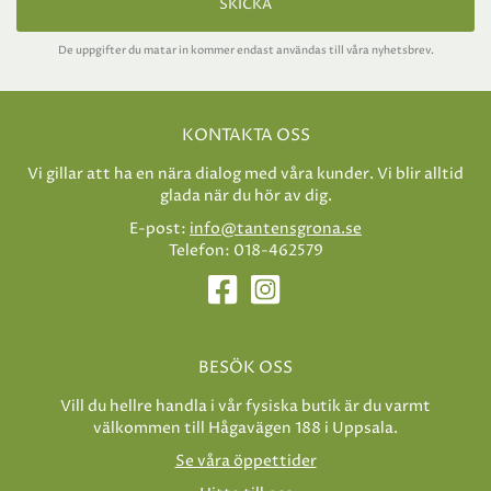
SKICKA
De uppgifter du matar in kommer endast användas till våra nyhetsbrev.
KONTAKTA OSS
Vi gillar att ha en nära dialog med våra kunder. Vi blir alltid
glada när du hör av dig.
E-post:
info@tantensgrona.se
Telefon: 018-462579
BESÖK OSS
Vill du hellre handla i vår fysiska butik är du varmt
välkommen till Hågavägen 188 i Uppsala.
Se våra öppettider