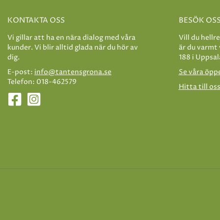
KONTAKTA OSS
BESÖK OS
Vi gillar att ha en nära dialog med våra
Vill du hellr
kunder. Vi blir alltid glada när du hör av
är du varmt
dig.
188 i Uppsal
E-post:
info@tantensgrona.se
Se våra öpp
Telefon: 018-462579
Hitta till os