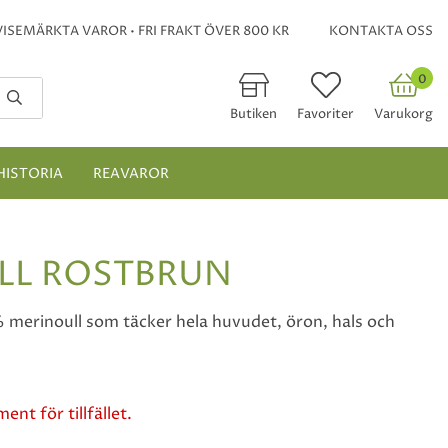
ISEMÄRKTA VAROR • FRI FRAKT ÖVER 800 KR
KONTAKTA OSS
0
Butiken
Favoriter
Varukorg
HISTORIA
REAVAROR
ULL ROSTBRUN
% merinoull som täcker hela huvudet, öron, hals och
ent för tillfället.