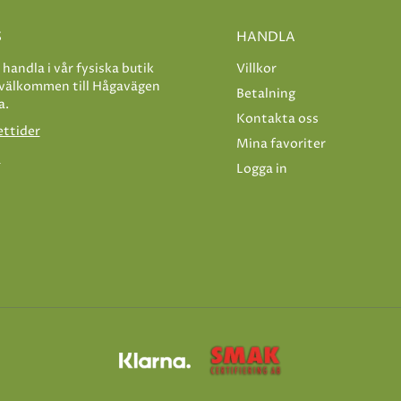
S
HANDLA
e handla i vår fysiska butik
Villkor
 välkommen till Hågavägen
Betalning
a.
Kontakta oss
ettider
Mina favoriter
s
Logga in