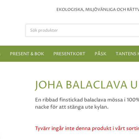
EKOLOGISKA, MILJÖVÄNLIGA OCH RÄTTV
M
PRESENT & BOK
PRESENTKORT
PÅSK
TANTENS 
JOHA BALACLAVA 
En ribbad finstickad balaclava mössa i 100
nacke för att stänga ute kylan.
Tyvärr ingår inte denna produkt i vårt sortim