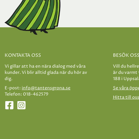
KONTAKTA OSS
BESÖK OS
Vi gillar att ha en nära dialog med våra
Vill du hellr
kunder. Vi blir alltid glada när du hör av
är du varmt
dig.
188 i Uppsal
E-post:
info@tantensgrona.se
Se våra öpp
Telefon: 018-462579
Hitta till os