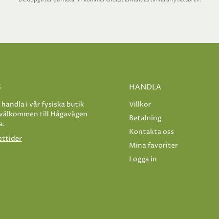
S
HANDLA
e handla i vår fysiska butik
Villkor
 välkommen till Hågavägen
Betalning
a.
Kontakta oss
ettider
Mina favoriter
s
Logga in