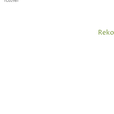
TG02981
Reko