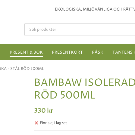
EKOLOGISKA, MILJÖVÄNLIGA OCH RÄTTV
M
PRESENT & BOK
PRESENTKORT
PÅSK
TANTENS 
KA - STÅL RÖD 500ML
BAMBAW ISOLERAD 
RÖD 500ML
330 kr
Finns ej i lagret