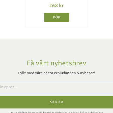
268 kr
KÖP
Få vårt nyhetsbrev
Fyllt med våra bästa erbjudanden & nyheter!
SKICKA
De uppgifter du matar in kommer endast användas till våra nyhetsbrev.