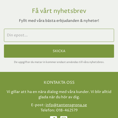
Få vårt nyhetsbrev
Fyllt med våra bästa erbjudanden & nyheter!
SKICKA
De uppgifter du matar in kommer endast användas till våra nyhetsbrev.
KONTAKTA OSS
Vi gillar att ha en nära dialog med våra kunder. Vi blir alltid
glada när du hör av dig.
E-post:
info@tantensgrona.se
Telefon: 018-462579