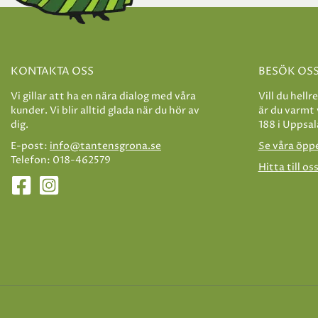
KONTAKTA OSS
BESÖK OS
Vi gillar att ha en nära dialog med våra
Vill du hellr
kunder. Vi blir alltid glada när du hör av
är du varmt
dig.
188 i Uppsal
E-post:
info@tantensgrona.se
Se våra öpp
Telefon: 018-462579
Hitta till os