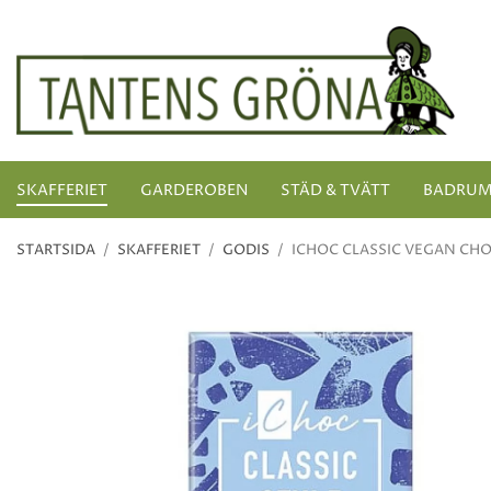
SKAFFERIET
GARDEROBEN
STÄD & TVÄTT
BADRU
STARTSIDA
/
SKAFFERIET
/
GODIS
/
ICHOC CLASSIC VEGAN CH