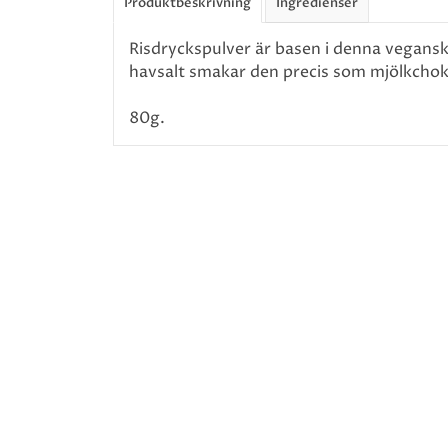
Produktbeskrivning
Ingredienser
Risdryckspulver är basen i denna vegansk
havsalt smakar den precis som mjölkchok
80g.