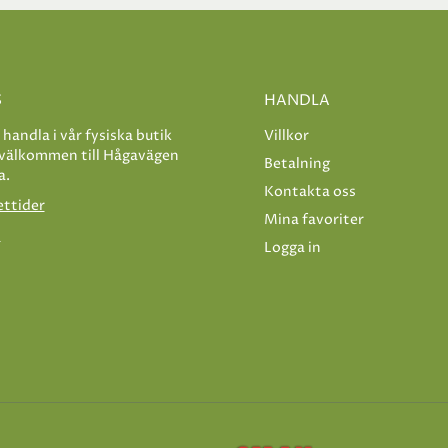
S
HANDLA
e handla i vår fysiska butik
Villkor
 välkommen till Hågavägen
Betalning
a.
Kontakta oss
ettider
Mina favoriter
s
Logga in