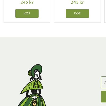
245 kr
245 kr
KÖP
KÖP