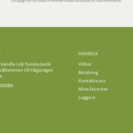
De uppgifter du matar in kommer endast användas till våra nyhetsbrev.
S
HANDLA
e handla i vår fysiska butik
Villkor
 välkommen till Hågavägen
Betalning
a.
Kontakta oss
ettider
Mina favoriter
s
Logga in