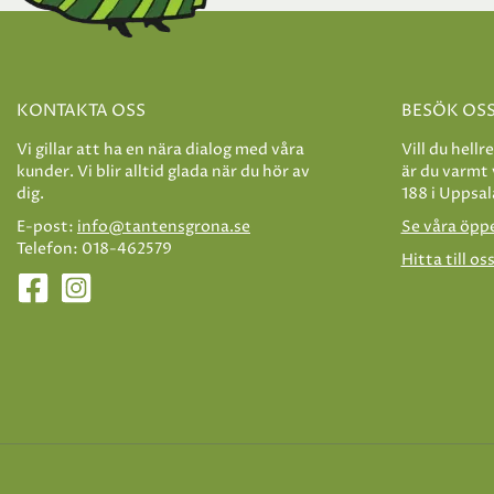
KONTAKTA OSS
BESÖK OS
Vi gillar att ha en nära dialog med våra
Vill du hellr
kunder. Vi blir alltid glada när du hör av
är du varmt
dig.
188 i Uppsal
E-post:
info@tantensgrona.se
Se våra öpp
Telefon: 018-462579
Hitta till os