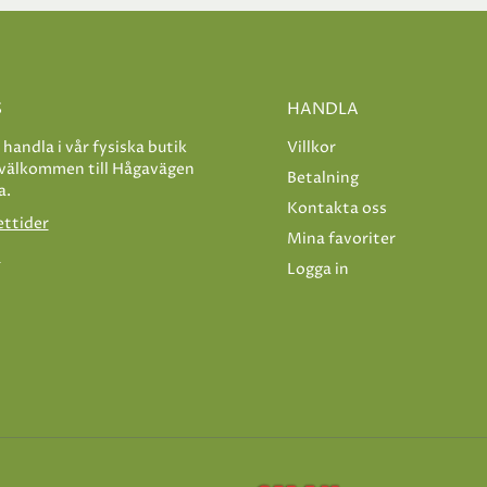
S
HANDLA
e handla i vår fysiska butik
Villkor
 välkommen till Hågavägen
Betalning
a.
Kontakta oss
ettider
Mina favoriter
s
Logga in