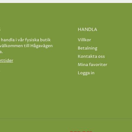
S
HANDLA
e handla i vår fysiska butik
Villkor
 välkommen till Hågavägen
Betalning
a.
Kontakta oss
ettider
Mina favoriter
s
Logga in