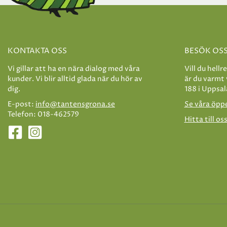
KONTAKTA OSS
BESÖK OS
Vi gillar att ha en nära dialog med våra
Vill du hellr
kunder. Vi blir alltid glada när du hör av
är du varmt
dig.
188 i Uppsal
E-post:
info@tantensgrona.se
Se våra öpp
Telefon: 018-462579
Hitta till os