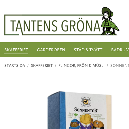
SKAFFERIET
GARDEROBEN
STÄD & TVÄTT
BADRU
STARTSIDA
/
SKAFFERIET
/
FLINGOR, FRÖN & MÜSLI
/
SONNENT