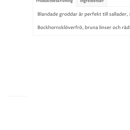
Produktbeskrivning
ingredienser
Blandade groddar är perfekt till sallader
Bockhornsklöverfrö, bruna linser och räd