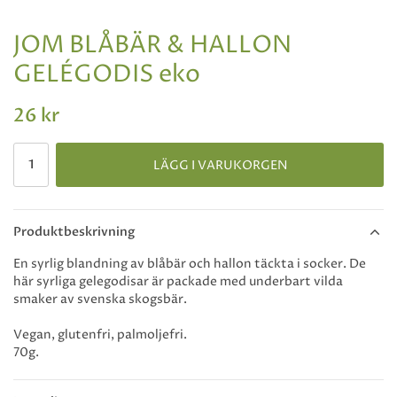
JOM BLÅBÄR & HALLON
GELÉGODIS eko
26 kr
LÄGG I VARUKORGEN
Produktbeskrivning
En syrlig blandning av blåbär och hallon täckta i socker. De
här syrliga gelegodisar är packade med underbart vilda
smaker av svenska skogsbär.
Vegan, glutenfri, palmoljefri.
70g.