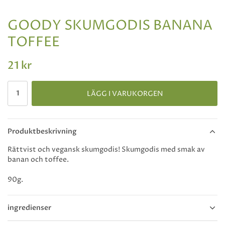
GOODY SKUMGODIS BANANA
TOFFEE
21 kr
LÄGG I VARUKORGEN
Produktbeskrivning
Rättvist och vegansk skumgodis! Skumgodis med smak av
banan och toffee.
90g.
ingredienser