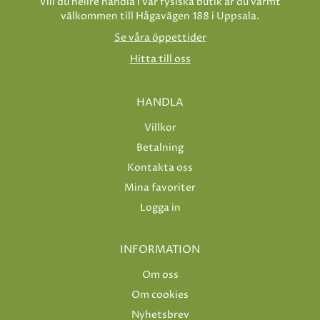
Vill du hellre handla i vår fysiska butik är du varmt
välkommen till Hågavägen 188 i Uppsala.
Se våra öppettider
Hitta till oss
HANDLA
Villkor
Betalning
Kontakta oss
Mina favoriter
Logga in
INFORMATION
Om oss
Om cookies
Nyhetsbrev