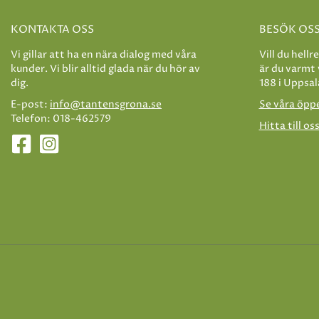
KONTAKTA OSS
BESÖK OS
Vi gillar att ha en nära dialog med våra
Vill du hellr
kunder. Vi blir alltid glada när du hör av
är du varmt
dig.
188 i Uppsal
E-post:
info@tantensgrona.se
Se våra öpp
Telefon: 018-462579
Hitta till os