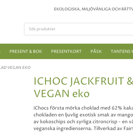
EKOLOGISKA, MILJÖVÄNLIGA OCH RÄTTV
M
PRESENT & BOK
PRESENTKORT
PÅSK
TANTENS 
LAD VEGAN EKO
ICHOC JACKFRUIT
VEGAN eko
iChocs första mörka choklad med 62% kakaoh
chokladen en ljuvlig exotisk smak av mango
av kokoschips och syrliga citroncrisp - en 
veganska ingredienserna. Tillverkad av Fa