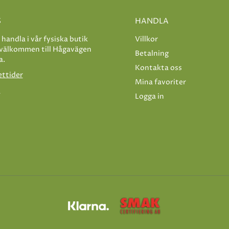
S
HANDLA
e handla i vår fysiska butik
Villkor
 välkommen till Hågavägen
Betalning
a.
Kontakta oss
ettider
Mina favoriter
s
Logga in