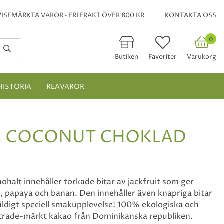
ISEMÄRKTA VAROR • FRI FRAKT ÖVER 800 KR
KONTAKTA OSS
0
Butiken
Favoriter
Varukorg
HISTORIA
REAVAROR
 & COCONUT CHOKLAD
alt innehåller torkade bitar av jackfruit som ger
, papaya och banan. Den innehåller även knapriga bitar
väldigt speciell smakupplevelse! 100% ekologiska och
irtrade-märkt kakao från Dominikanska republiken.