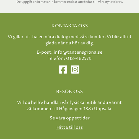
De uppgifter du matar in kommer endast användas till våra nyhetsbrev.
KONTAKTA OSS
Vi gillar att ha en nära dialog med våra kunder. Vi blir alltid
glada när du hör av dig.
E-post:
info@tantensgrona.se
Telefon: 018-462579
BESÖK OSS
Vill du hellre handla i vår fysiska butik är du varmt
välkommen till Hågavägen 188 i Uppsala.
Se våra öppettider
Hitta till oss