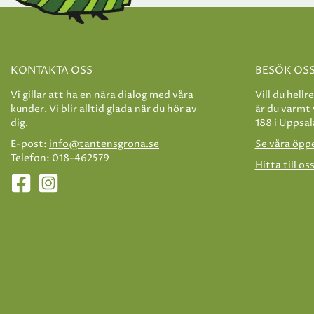
KONTAKTA OSS
BESÖK OS
Vi gillar att ha en nära dialog med våra
Vill du hellr
kunder. Vi blir alltid glada när du hör av
är du varmt
dig.
188 i Uppsal
E-post:
info@tantensgrona.se
Se våra öpp
Telefon: 018-462579
Hitta till os