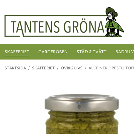
SKAFFERIET
GARDEROBEN
STÄD & TVÄTT
BADRU
STARTSIDA
/
SKAFFERIET
/
ÖVRIG LIVS
/
ALCE NERO PESTO TOF