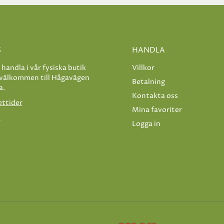
S
HANDLA
e handla i vår fysiska butik
Villkor
 välkommen till Hågavägen
Betalning
a.
Kontakta oss
ettider
Mina favoriter
s
Logga in