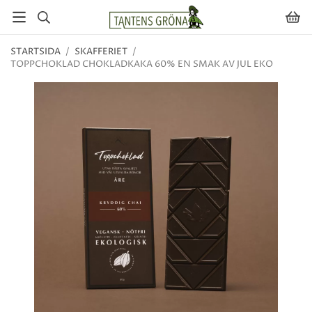
STARTSIDA
/
SKAFFERIET
/
TOPPCHOKLAD CHOKLADKAKA 60% EN SMAK AV JUL EKO