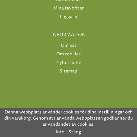
Mina favoriter
Logga in
INFORMATION
Om oss
Om cookies
Nyhetsbrev
Sitemap
Denna webbplats använder cookies för dina inställningar och
din varukorg. Genom att använda webbplatsen godkänner du
användandet av cookies.
Drift & produktion:
Wikinggruppen
Info
Stäng