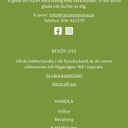
Vi gillar att ha en nära dialog med våra kunder. Vi blir alltid
glada när du hör av dig.
E-post:
info@tantensgrona.se
Telefon: 018-462579
BESÖK OSS
Vill du hellre handla i vår fysiska butik är du varmt
välkommen till Hågavägen 188 i Uppsala.
Se våra öppettider
Hitta till oss
HANDLA
Villkor
Betalning
Kontakta oss