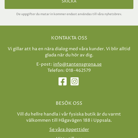
SKICKA
De uppgifter du matar in kommer endast användas till våra nyhetsbrev.
KONTAKTA OSS
Vi gillar att ha en nära dialog med våra kunder. Vi blir alltid
glada när du hör av dig.
E-post:
info@tantensgrona.se
Telefon: 018-462579
BESÖK OSS
Vill du hellre handla i vår fysiska butik är du varmt
välkommen till Hågavägen 188 i Uppsala.
Se våra öppettider